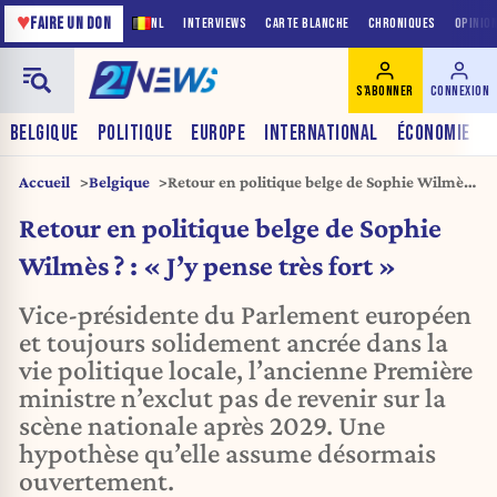
♥
FAIRE UN DON
NL
INTERVIEWS
CARTE BLANCHE
CHRONIQUES
OPINIO
S'ABONNER
CONNEXION
BELGIQUE
POLITIQUE
EUROPE
INTERNATIONAL
ÉCONOMIE
Accueil
Belgique
Retour en politique belge de Sophie Wilmès
? : « J’y pense très fort »
Retour en politique belge de Sophie
Wilmès ? : « J’y pense très fort »
Vice-présidente du Parlement européen
et toujours solidement ancrée dans la
vie politique locale, l’ancienne Première
ministre n’exclut pas de revenir sur la
scène nationale après 2029. Une
hypothèse qu’elle assume désormais
ouvertement.