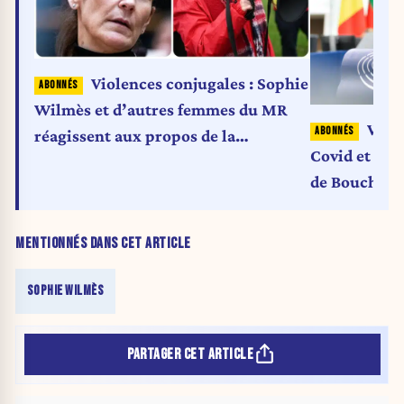
Violences conjugales : Sophie
Wilmès et d’autres femmes du MR
Wilmè
réagissent aux propos de la
Covid et la d
secrétaire générale de la FGTB
de Bouchez
MENTIONNÉS DANS CET ARTICLE
SOPHIE WILMÈS
PARTAGER CET ARTICLE