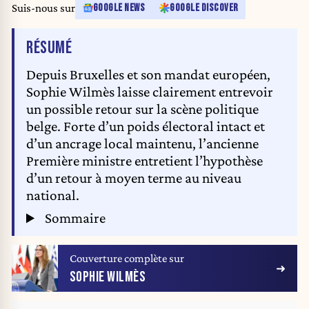
pleniere du Parlement europeen Sept ans apres assassinat de Daphne
Suis-nous sur
GOOGLE NEWS
GOOGLE DISCOVER
Caruana Galizia, absence de progres dans la restauration de Etat de droit
a Malte au Parlement europeen.
DE L'ARTICLE
RÉSUMÉ
Depuis Bruxelles et son mandat européen,
Sophie Wilmès laisse clairement entrevoir
un possible retour sur la scène politique
belge. Forte d’un poids électoral intact et
d’un ancrage local maintenu, l’ancienne
Première ministre entretient l’hypothèse
d’un retour à moyen terme au niveau
national.
Sommaire
Couverture complète sur
SOPHIE WILMÈS