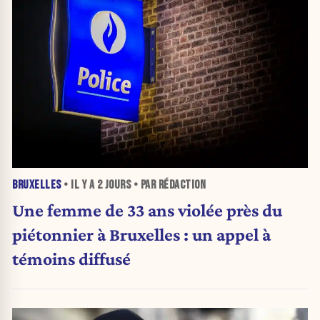
BRUXELLES
• IL Y A
2 JOURS
• PAR RÉDACTION
Une femme de 33 ans violée près du
piétonnier à Bruxelles : un appel à
témoins diffusé