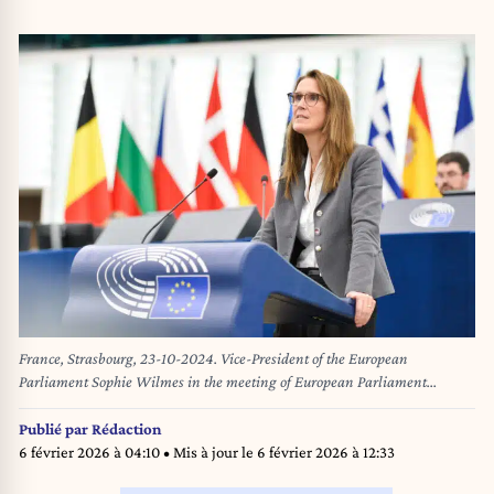
France, Strasbourg, 23-10-2024. Vice-President of the European
Parliament Sophie Wilmes in the meeting of European Parliament
Plenary session Seven years from the assassination of Daphne Caruana
Galizia lack of progress in restoring the rule of law in Malta in the
Publié par
Rédaction
European Parliament. France, Strasbourg, 23-10-2024. Le Vice-presidente
6 février 2026 à 04:10
• Mis à jour le
6 février 2026 à 12:33
du Parlement europeen Sophie Wilmes lors de la reunion de la session