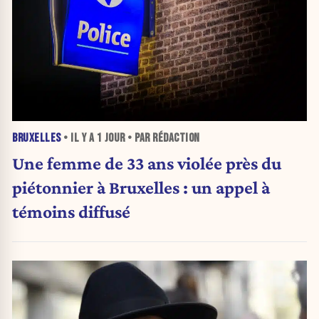
BRUXELLES
• IL Y A
1 JOUR
• PAR RÉDACTION
Une femme de 33 ans violée près du
piétonnier à Bruxelles : un appel à
témoins diffusé