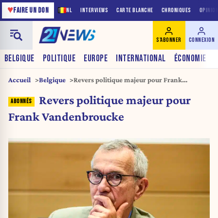
♥
FAIRE UN DON
NL
INTERVIEWS
CARTE BLANCHE
CHRONIQUES
OPINIO
S'ABONNER
CONNEXION
BELGIQUE
POLITIQUE
EUROPE
INTERNATIONAL
ÉCONOMIE
Accueil
Belgique
Revers politique majeur pour Frank
Vandenbroucke
Revers politique majeur pour
Frank Vandenbroucke