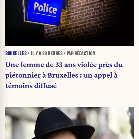
BRUXELLES
• IL Y A
23 HEURES
• PAR RÉDACTION
Une femme de 33 ans violée près du
piétonnier à Bruxelles : un appel à
témoins diffusé