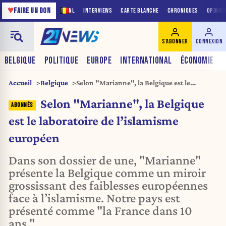
♥
FAIRE UN DON
NL
INTERVIEWS
CARTE BLANCHE
CHRONIQUES
OPINIO
S'ABONNER
CONNEXION
BELGIQUE
POLITIQUE
EUROPE
INTERNATIONAL
ÉCONOMIE
Accueil
Belgique
Selon "Marianne", la Belgique est le
laboratoire de l’islamisme européen
Selon "Marianne", la Belgique
est le laboratoire de l’islamisme
européen
Dans son dossier de une, "Marianne"
présente la Belgique comme un miroir
grossissant des faiblesses européennes
face à l’islamisme. Notre pays est
présenté comme "la France dans 10
ans."