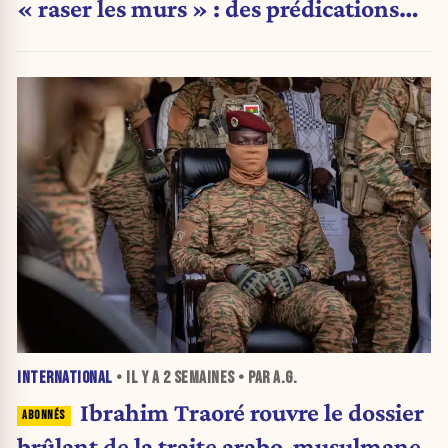
« raser les murs » : des prédications
qui font polémique
INTERNATIONAL
• IL Y A
2 SEMAINES
• PAR A.G.
Ibrahim Traoré rouvre le dossier
brûlant de la traite arabo-musulmane