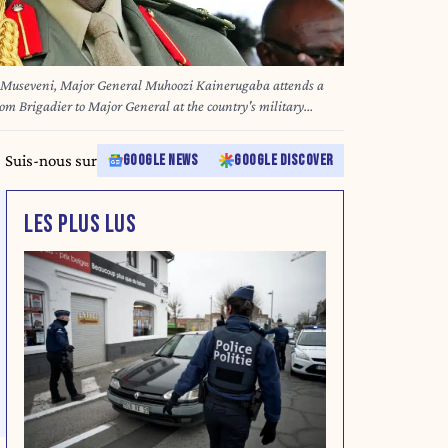
i Museveni, Major General Muhoozi Kainerugaba attends a
m Brigadier to Major General at the country's military
eveni, one of
jected claims that he plans to succeed his father, reports said
Suis-nous sur
GOOGLE NEWS
GOOGLE DISCOVER
king on May 25 after he was promoted from Brigadier to
orces Command (SFC), said he was happy with being in the
Vision newspaper reported.
LES PLUS LUS