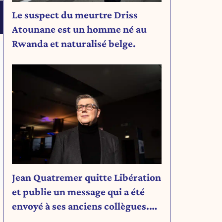
Le suspect du meurtre Driss
Atounane est un homme né au
Rwanda et naturalisé belge.
Jean Quatremer quitte Libération
et publie un message qui a été
envoyé à ses anciens collègues.
l
Découvrez son message.