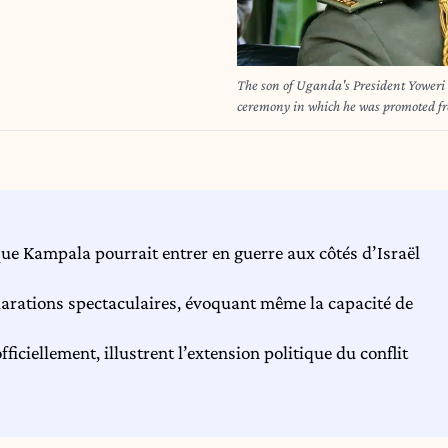
The son of Uganda's President Yower
ceremony in which he was promoted fro
headquarters in Kampala on May 25, 2016. The son of Uganda's President Yoweri Mus
Africa's longest-serving leaders, has re
Thursday. Muhoozi Kainerugaba, spea
Major General, heading the Special F
military, the government-owned New 
PETER BUSOMOKE / AFP
ue Kampala pourrait entrer en guerre aux côtés d’Israël
arations spectaculaires, évoquant même la capacité de
iciellement, illustrent l’extension politique du conflit