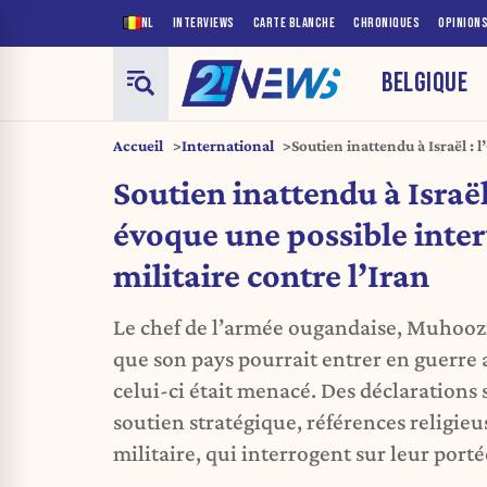
NL
INTERVIEWS
CARTE BLANCHE
CHRONIQUES
OPINION
BELGIQUE
Accueil
International
Soutien inattendu à Israël :
intervention militaire contre
Soutien inattendu à Israë
évoque une possible inte
militaire contre l’Iran
Le chef de l’armée ougandaise, Muhoozi
que son pays pourrait entrer en guerre a
celui-ci était menacé. Des déclarations
soutien stratégique, références religie
militaire, qui interrogent sur leur porté