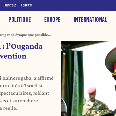
S
ANALYSES
PODCAST
POLITIQUE
EUROPE
INTERNATIONAL
 l’Ouganda évoque une possible
 l’Iran
l : l’Ouganda
rvention
 Kainerugaba, a affirmé
ux côtés d’Israël si
 spectaculaires, mêlant
uses et surenchère
e réelle.