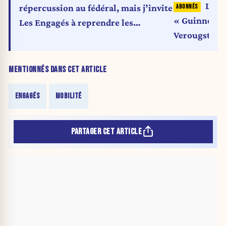
Les c
répercussion au fédéral, mais j’invite
« Guinness 
Les Engagés à reprendre les
Verougstraet
négociations avec le MR »
Bruxelles
MENTIONNÉS DANS CET ARTICLE
ENGAGÉS
MOBILITÉ
PARTAGER CET ARTICLE