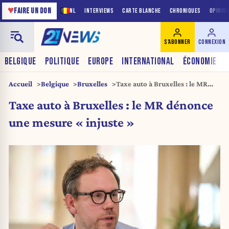
♥
FAIRE UN DON
NL
INTERVIEWS
CARTE BLANCHE
CHRONIQUES
OPINIO
S'ABONNER
CONNEXION
BELGIQUE
POLITIQUE
EUROPE
INTERNATIONAL
ÉCONOMIE
Accueil
Belgique
Bruxelles
Taxe auto à Bruxelles : le MR
dénonce une mesure « injuste »
Taxe auto à Bruxelles : le MR dénonce
une mesure « injuste »