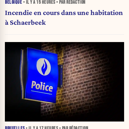
BELGIQUE
• IL Y A
15 HEURES
• PAR RÉDACTION
Incendie en cours dans une habitation
à Schaerbeek
BRUXELLES
• IL Y A
17 HEURES
• PAR RÉDACTION