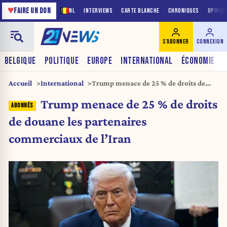
♥
FAIRE UN DON
NL
INTERVIEWS
CARTE BLANCHE
CHRONIQUES
OPINIO
S'ABONNER
CONNEXION
BELGIQUE
POLITIQUE
EUROPE
INTERNATIONAL
ÉCONOMIE
Accueil
International
Trump menace de 25 % de droits de
douane les partenaires commerciaux
Trump menace de 25 % de droits
de l’Iran
de douane les partenaires
commerciaux de l’Iran