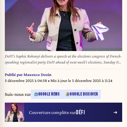
DeFI's Sophie Rohonyi delivers a speech at the elections congress of French-
speaking regionalist party DeFI ahead of next week's elections, Sunday 06
October 2024, in Nivelles. Next October 13th, Belgium holds local elections
to elect new municipal and provincial councils and mayors. BELGA
Publié par
Maxence Dozin
PHOTO NICOLAS MAETERLINCK
5 décembre 2025 à 04:58
• Mis à jour le
5 décembre 2025 à 11:24
Suis-nous sur
GOOGLE NEWS
GOOGLE DISCOVER
DÉFI
Couverture complète sur