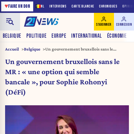
♥
FAIRE UN DON
NL
INTERVIEWS
CARTE BLANCHE
CHRONIQUES
OPINIO
S'ABONNER
CONNEXION
BELGIQUE
POLITIQUE
EUROPE
INTERNATIONAL
ÉCONOMIE
Accueil
Belgique
Un gouvernement bruxellois sans le
MR : « une option qui semble bancale »,
Un gouvernement bruxellois sans le
pour Sophie Rohonyi (DéFi)
MR : « une option qui semble
bancale », pour Sophie Rohonyi
(DéFi)