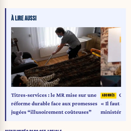
À LIRE AUSSI
Titres-services : le MR mise sur une
Olivi
réforme durable face aux promesses
« Il faut su
jugées “illusoirement coûteuses”
ministériels 
du parlemen
bruxellois »