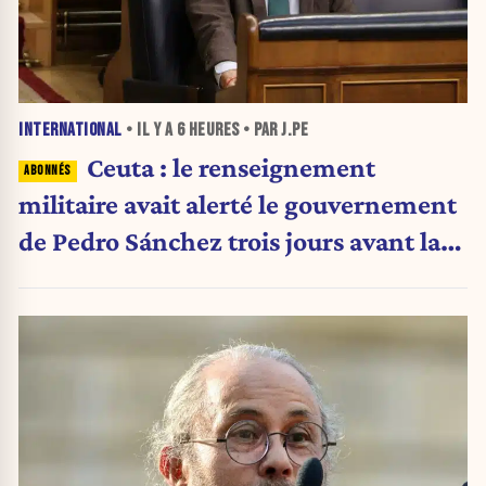
INTERNATIONAL
• IL Y A
6 HEURES
• PAR J.PE
Ceuta : le renseignement
militaire avait alerté le gouvernement
de Pedro Sánchez trois jours avant la
crise migratoire