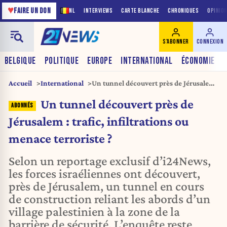
♥
FAIRE UN DON
NL
INTERVIEWS
CARTE BLANCHE
CHRONIQUES
OPINIO
S'ABONNER
CONNEXION
BELGIQUE
POLITIQUE
EUROPE
INTERNATIONAL
ÉCONOMIE
Accueil
International
Un tunnel découvert près de Jérusalem
: trafic, infiltrations ou menace
Un tunnel découvert près de
terroriste ?
Jérusalem : trafic, infiltrations ou
menace terroriste ?
Selon un reportage exclusif d’i24News,
les forces israéliennes ont découvert,
près de Jérusalem, un tunnel en cours
de construction reliant les abords d’un
village palestinien à la zone de la
barrière de sécurité. L’enquête reste