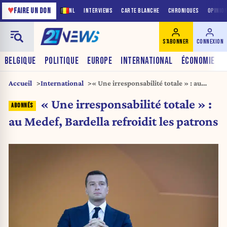
♥
FAIRE UN DON
NL
INTERVIEWS
CARTE BLANCHE
CHRONIQUES
OPINIO
S'ABONNER
CONNEXION
BELGIQUE
POLITIQUE
EUROPE
INTERNATIONAL
ÉCONOMIE
Accueil
International
« Une irresponsabilité totale » : au
Medef, Bardella refroidit les patrons
« Une irresponsabilité totale » :
au Medef, Bardella refroidit les patrons