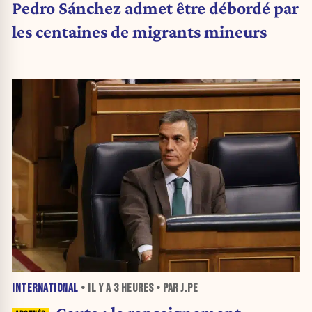
Pedro Sánchez admet être débordé par
les centaines de migrants mineurs
INTERNATIONAL
• IL Y A
3 HEURES
• PAR J.PE