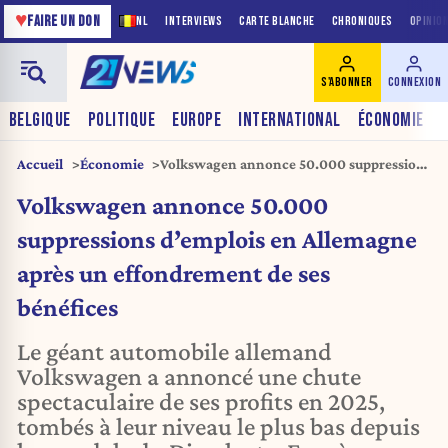
♥
FAIRE UN DON
NL
INTERVIEWS
CARTE BLANCHE
CHRONIQUES
OPINIO
S'ABONNER
CONNEXION
BELGIQUE
POLITIQUE
EUROPE
INTERNATIONAL
ÉCONOMIE
Accueil
Économie
Volkswagen annonce 50.000 suppressions
d’emplois en Allemagne après un
Volkswagen annonce 50.000
effondrement de ses bénéfices
suppressions d’emplois en Allemagne
après un effondrement de ses
bénéfices
Le géant automobile allemand
Volkswagen a annoncé une chute
spectaculaire de ses profits en 2025,
tombés à leur niveau le plus bas depuis