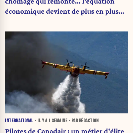
chômage qui remonte… l’équation
économique devient de plus en plus
inquiétante
INTERNATIONAL
• IL Y A
1 SEMAINE
• PAR RÉDACTION
Pilotes de Canadair : un métier d'élite