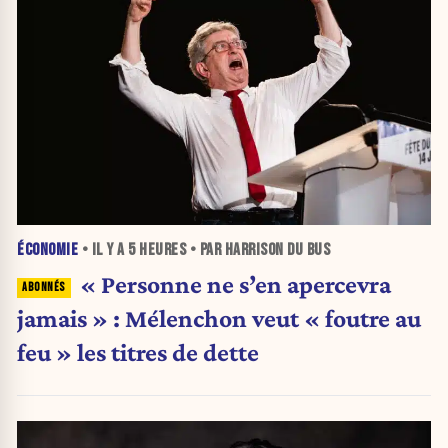
ÉCONOMIE
• IL Y A
5 HEURES
• PAR HARRISON DU BUS
« Personne ne s’en apercevra
jamais » : Mélenchon veut « foutre au
feu » les titres de dette