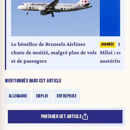
Le bénéfice de Brussels Airlines
La «
chute de moitié, malgré plus de vols
Milei : croi
et de passagers
austérité pe
vague de ré
MENTIONNÉS DANS CET ARTICLE
ALLEMAGNE
EMPLOI
ENTREPRISE
PARTAGER CET ARTICLE