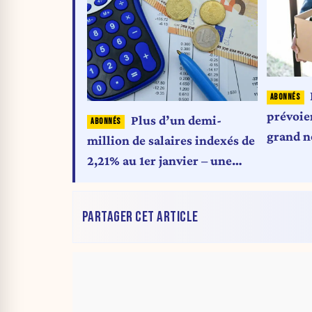
prévoie
Plus d’un demi-
grand n
million de salaires indexés de
licenci
2,21% au 1er janvier – une
ans
compensation partielle de
l’inflation, pas une hausse de
PARTAGER CET ARTICLE
salaire