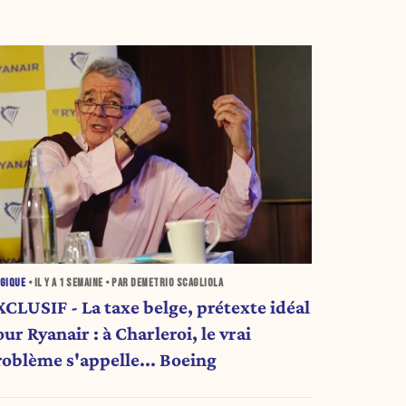
GIQUE
• IL Y A
1 SEMAINE
• PAR DEMETRIO SCAGLIOLA
XCLUSIF - La taxe belge, prétexte idéal
ur Ryanair : à Charleroi, le vrai
roblème s'appelle... Boeing