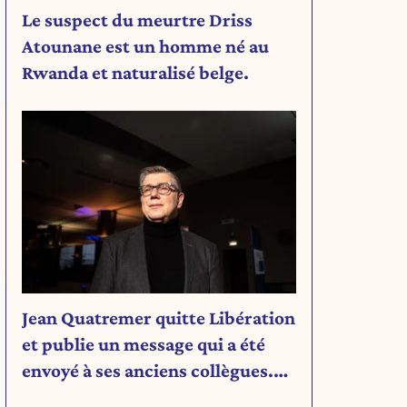
Le suspect du meurtre Driss
Atounane est un homme né au
Rwanda et naturalisé belge.
Jean Quatremer quitte Libération
et publie un message qui a été
envoyé à ses anciens collègues.
Découvrez son message.