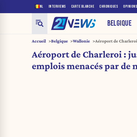
NL
INTERVIEWS
CARTE BLANCHE
CHRONIQUES
OPINION
BELGIQUE
Accueil
Belgique
Wallonie
Aéroport de Charleroi
nouvelles taxes
Aéroport de Charleroi : j
emplois menacés par de n