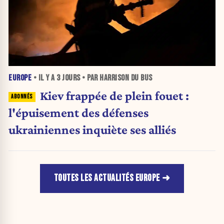
EUROPE
• IL Y A
3 JOURS
• PAR HARRISON DU BUS
Kiev frappée de plein fouet :
l'épuisement des défenses
ukrainiennes inquiète ses alliés
TOUTES LES ACTUALITÉS EUROPE