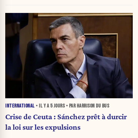
INTERNATIONAL
• IL Y A
5 JOURS
• PAR HARRISON DU BUS
Crise de Ceuta : Sánchez prêt à durcir
la loi sur les expulsions