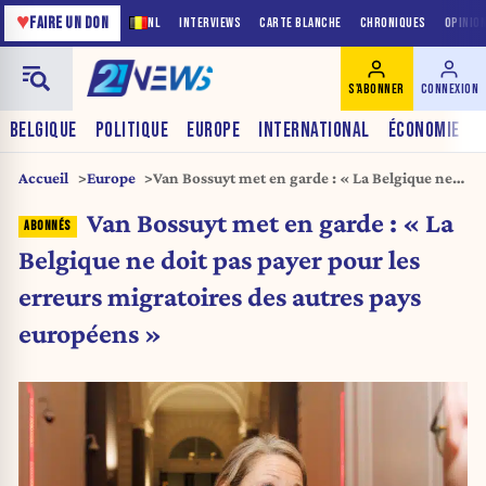
♥
FAIRE UN DON
NL
INTERVIEWS
CARTE BLANCHE
CHRONIQUES
OPINIO
S'ABONNER
CONNEXION
BELGIQUE
POLITIQUE
EUROPE
INTERNATIONAL
ÉCONOMIE
Accueil
Europe
Van Bossuyt met en garde : « La Belgique ne
doit pas payer pour les erreurs migratoires des
Van Bossuyt met en garde : « La
autres pays européens »
Belgique ne doit pas payer pour les
erreurs migratoires des autres pays
européens »