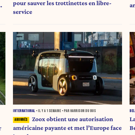
pour sauver les trottinettes en libre-
PV
ar
service
INTERNATIONAL
• IL Y A
1 SEMAINE
• PAR HARRISON DU BUS
BEL
Zoox obtient une autorisation
L
américaine payante et met l’Europe face
B
r