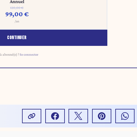
Annuel
120,00 €
99,00 €
/an
CONTINUER
à abonné(e) ?
Se connecter