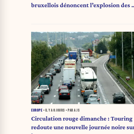
bruxellois dénoncent l’explosion des 
qui étranglent leur activité
EUROPE
• IL Y A
6 JOURS
• PAR A JS
Circulation rouge dimanche : Touring
redoute une nouvelle journée noire su