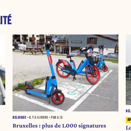
ITÉ
BEL
BELGIQUE
• IL Y A
4 JOURS
• PAR A JS
Bruxelles : plus de 1.000 signatures
Lo