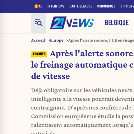
NL
INTERVIEWS
CARTE BLANCHE
CHRONIQUES
OPINION
BELGIQUE
Accueil
Europe
Après l'alerte sonore, l'UE envisag
contre les excès de vitesse
Après l'alerte sonore
le freinage automatique c
de vitesse
Déjà obligatoire sur les véhicules neufs,
intelligente à la vitesse pourrait deven
contraignant. D'après nos confrères de 
Commission européenne étudie la possib
ralentissent automatiquement lorsqu'ell
autorisée.