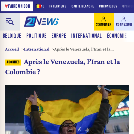
♥
FAIRE UN DON
NL
INTERVIEWS
CARTE BLANCHE
CHRONIQUES
OPINIO
S'ABONNER
CONNEXION
BELGIQUE
POLITIQUE
EUROPE
INTERNATIONAL
ÉCONOMIE
Accueil
International
Après le Venezuela, l’Iran et la
Colombie ?
Après le Venezuela, l’Iran et la
Colombie ?