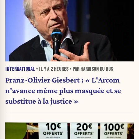
INTERNATIONAL
• IL Y A
2 HEURES
• PAR HARRISON DU BUS
Franz-Olivier Giesbert : « L'Arcom
n'avance même plus masquée et se
substitue à la justice »