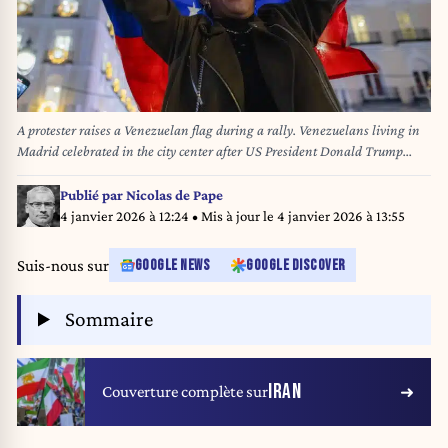
A protester raises a Venezuelan flag during a rally. Venezuelans living in
Madrid celebrated in the city center after US President Donald Trump
announced that Venezuelan President Nicolás Maduro had been captured
in a military operation led by US forces early this morning in Caracas,
Publié par
Nicolas de Pape
Venezuela. (Photo by David Canales / SOPA Images/Sipa USA)
4 janvier 2026 à 12:24
• Mis à jour le
4 janvier 2026 à 13:55
Suis-nous sur
GOOGLE NEWS
GOOGLE DISCOVER
Sommaire
IRAN
Couverture complète sur