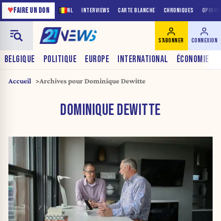
♥
FAIRE UN DON
NL
INTERVIEWS
CARTE BLANCHE
CHRONIQUES
OPINIO
S'ABONNER
CONNEXION
BELGIQUE
POLITIQUE
EUROPE
INTERNATIONAL
ÉCONOMIE
Accueil
Archives pour Dominique Dewitte
DOMINIQUE DEWITTE