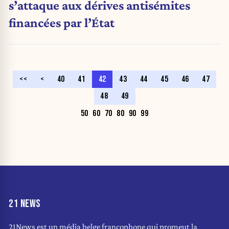
s’attaque aux dérives antisémites
financées par l’État
<<
<
40
41
42
43
44
45
46
47
48
49
50
60
70
80
90
99
21 NEWS
21News est un média belge francophone qui promeut la