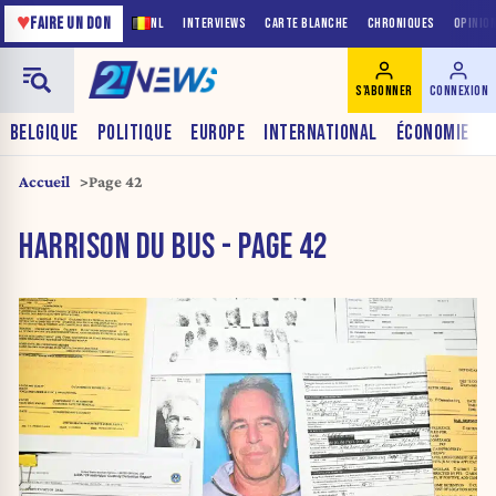
♥
FAIRE UN DON
NL
INTERVIEWS
CARTE BLANCHE
CHRONIQUES
OPINIO
S'ABONNER
CONNEXION
BELGIQUE
POLITIQUE
EUROPE
INTERNATIONAL
ÉCONOMIE
Accueil
Page 42
HARRISON DU BUS - PAGE 42