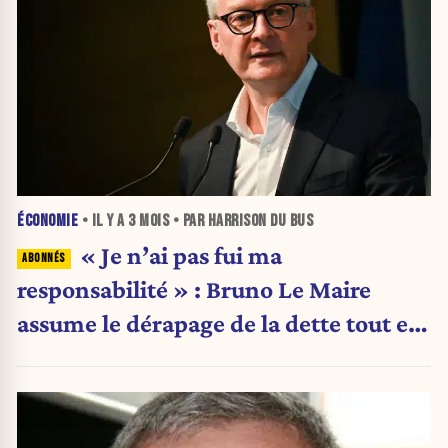
ÉCONOMIE
• IL Y A
3 MOIS
• PAR HARRISON DU BUS
« Je n’ai pas fui ma
responsabilité » : Bruno Le Maire
assume le dérapage de la dette tout en
pointant le modèle social français