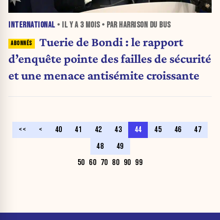
INTERNATIONAL
• IL Y A
3 MOIS
• PAR HARRISON DU BUS
Tuerie de Bondi : le rapport
d’enquête pointe des failles de sécurité
et une menace antisémite croissante
<<
<
40
41
42
43
44
45
46
47
48
49
50
60
70
80
90
99