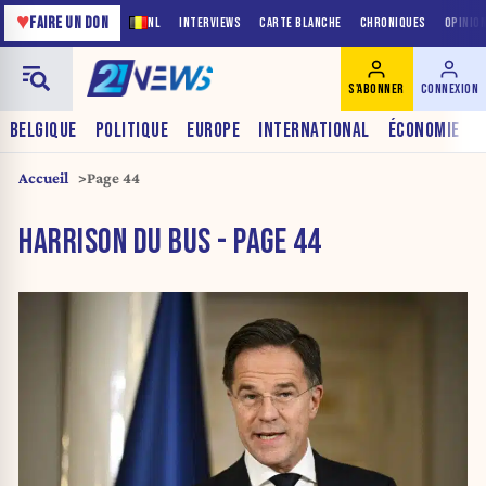
♥
FAIRE UN DON
NL
INTERVIEWS
CARTE BLANCHE
CHRONIQUES
OPINIO
S'ABONNER
CONNEXION
BELGIQUE
POLITIQUE
EUROPE
INTERNATIONAL
ÉCONOMIE
Accueil
Page 44
HARRISON DU BUS - PAGE 44