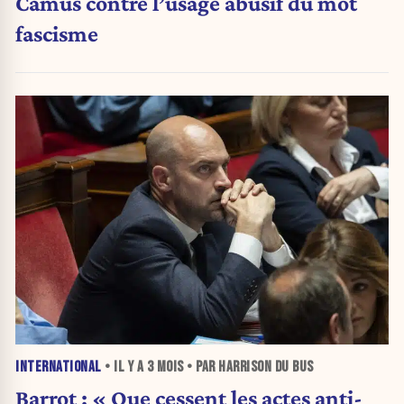
Camus contre l’usage abusif du mot
fascisme
INTERNATIONAL
• IL Y A
3 MOIS
• PAR HARRISON DU BUS
Barrot : « Que cessent les actes anti-