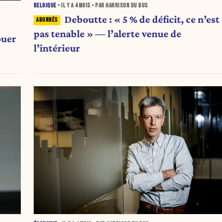
BELGIQUE
• IL Y A
4 MOIS
• PAR HARRISON DU BUS
Deboutte : « 5 % de déficit, ce n’est
pas tenable » — l’alerte venue de
ouer
l’intérieur