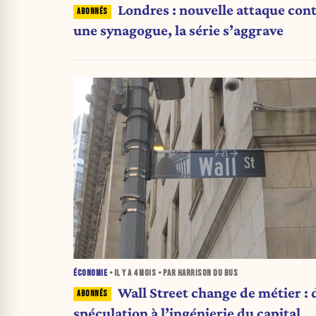
Londres : nouvelle attaque con
une synagogue, la série s’aggrave
ÉCONOMIE
• IL Y A
4 MOIS
• PAR HARRISON DU BUS
Wall Street change de métier : d
spéculation à l’ingénierie du capital