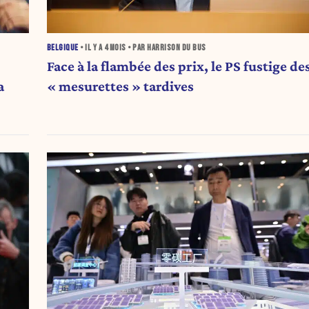
BELGIQUE
• IL Y A
4 MOIS
• PAR HARRISON DU BUS
Face à la flambée des prix, le PS fustige de
a
« mesurettes » tardives