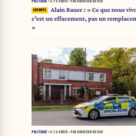
POLITIQUE
• IL Y A
4 MOIS
• PAR HARRISON DU BUS
Alain Bauer : « Ce que nous viv
c’est un effacement, pas un remplace
»
POLITIQUE
• IL Y A
4 MOIS
• PAR HARRISON DU BUS