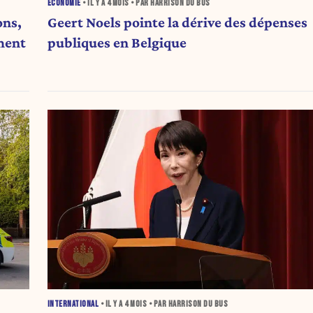
ÉCONOMIE
• IL Y A
4 MOIS
• PAR HARRISON DU BUS
ons,
Geert Noels pointe la dérive des dépenses
ment
publiques en Belgique
INTERNATIONAL
• IL Y A
4 MOIS
• PAR HARRISON DU BUS