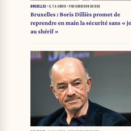
BRUXELLES
• IL Y A
4 MOIS
• PAR HARRISON DU BUS
Bruxelles : Boris Dilliès promet de
reprendre en main la sécurité sans « j
au shérif »