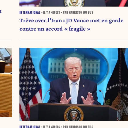
t
INTERNATIONAL
• IL Y A
4 MOIS
• PAR HARRISON DU BUS
Trêve avec l’Iran : JD Vance met en garde
contre un accord « fragile »
INTERNATIONAL
• IL Y A
4 MOIS
• PAR HARRISON DU BUS