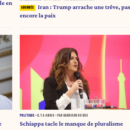
de en
Iran : Trump arrache une trêve, pa
encore la paix
POLITIQUE
• IL Y A
4 MOIS
• PAR HARRISON DU BUS
e
Schiappa tacle le manque de pluralisme