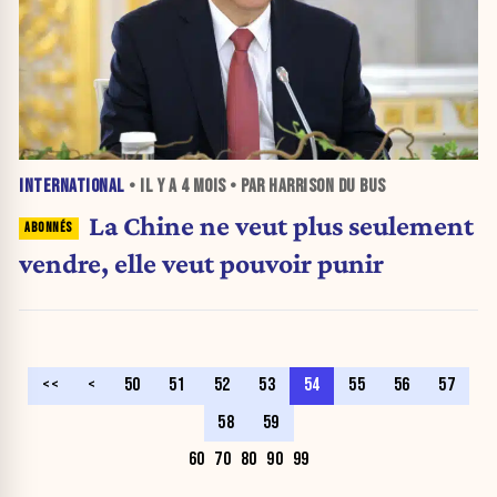
INTERNATIONAL
• IL Y A
4 MOIS
• PAR HARRISON DU BUS
La Chine ne veut plus seulement
vendre, elle veut pouvoir punir
<<
<
50
51
52
53
54
55
56
57
58
59
60
70
80
90
99