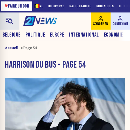
♥
FAIRE UN DON
NL
INTERVIEWS
CARTE BLANCHE
CHRONIQUES
OPINIO
S'ABONNER
CONNEXION
BELGIQUE
POLITIQUE
EUROPE
INTERNATIONAL
ÉCONOMIE
Accueil
Page 54
HARRISON DU BUS - PAGE 54