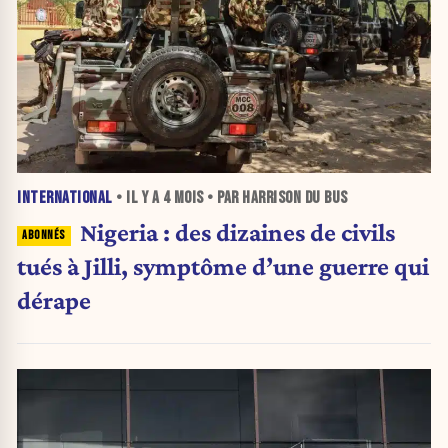
INTERNATIONAL
• IL Y A
4 MOIS
• PAR HARRISON DU BUS
Nigeria : des dizaines de civils
tués à Jilli, symptôme d’une guerre qui
dérape