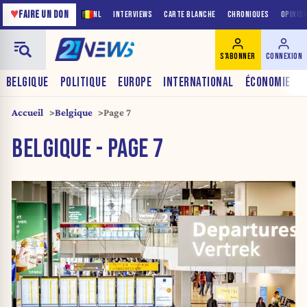
♥
FAIRE UN DON
NL
INTERVIEWS
CARTE BLANCHE
CHRONIQUES
OPINIO
S'ABONNER
CONNEXION
BELGIQUE
POLITIQUE
EUROPE
INTERNATIONAL
ÉCONOMIE
Accueil
Belgique
Page 7
BELGIQUE - PAGE 7