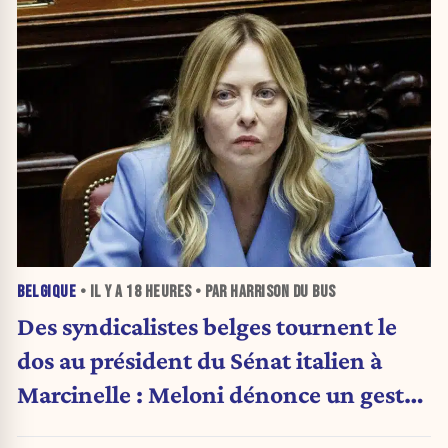
BELGIQUE
• IL Y A
18 HEURES
• PAR HARRISON DU BUS
Des syndicalistes belges tournent le
dos au président du Sénat italien à
Marcinelle : Meloni dénonce un geste
« honteux »