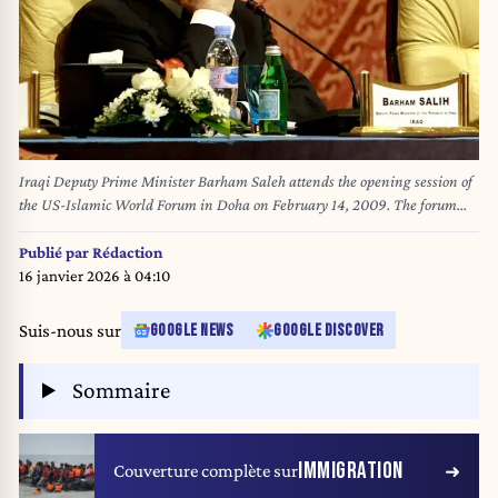
Iraqi Deputy Prime Minister Barham Saleh attends the opening session of
the US-Islamic World Forum in Doha on February 14, 2009. The forum
will focus on ways to improve relations between the Islamic world and the
administration of US President Barack Obama. AFP PHOTO/KARIM
Publié par
Rédaction
JAAFAR KARIM JAAFAR / AFP
16 janvier 2026 à 04:10
Suis-nous sur
GOOGLE NEWS
GOOGLE DISCOVER
Sommaire
IMMIGRATION
Couverture complète sur