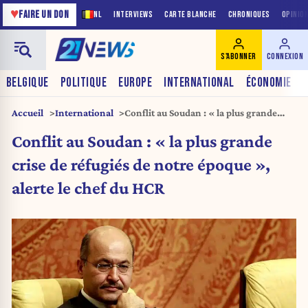
♥
FAIRE UN DON
NL
INTERVIEWS
CARTE BLANCHE
CHRONIQUES
OPINIO
S'ABONNER
CONNEXION
BELGIQUE
POLITIQUE
EUROPE
INTERNATIONAL
ÉCONOMIE
Accueil
International
Conflit au Soudan : « la plus grande
crise de réfugiés de notre époque »,
Conflit au Soudan : « la plus grande
alerte le chef du HCR
crise de réfugiés de notre époque »,
alerte le chef du HCR