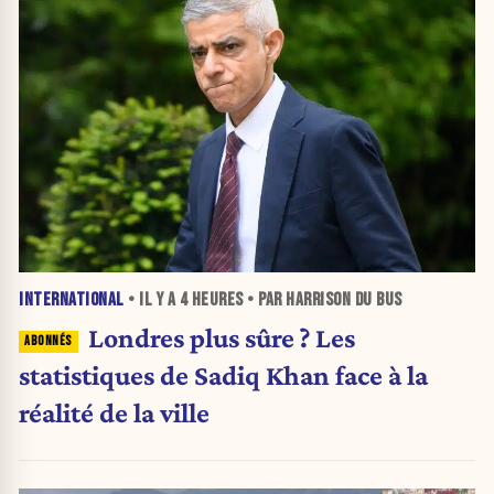
INTERNATIONAL
• IL Y A
4 HEURES
• PAR HARRISON DU BUS
Londres plus sûre ? Les
statistiques de Sadiq Khan face à la
réalité de la ville