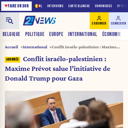
♥
FAIRE UN DON
NL
INTERVIEWS
CARTE BLANCHE
CHRONIQUES
OPINIO
S'ABONNER
CONNEXION
BELGIQUE
POLITIQUE
EUROPE
INTERNATIONAL
ÉCONOMIE
Accueil
International
Conflit israélo-palestinien : Maxime
Prévot salue l’initiative de Donald
Conflit israélo-palestinien :
Trump pour Gaza
Maxime Prévot salue l’initiative de
Donald Trump pour Gaza