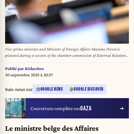
Vice-prime minister and Minister of Foreign Affairs Maxime Prevot is
pictured during a session of the chamber commission of External Relations,
at the federal parliament, in Brussels, Thursday 14 August 2025. Today's
session will discuss the situation in Palestine. BELGA PHOTO JONAS
Publié par
Rédaction
ROOSENS
30 septembre 2025 à 20:27
Suis-nous sur
GOOGLE NEWS
GOOGLE DISCOVER
GAZA
Couverture complète sur
Le ministre belge des Affaires