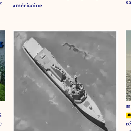
s
e
américaine
INT
%
r
e