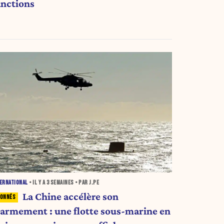
anctions
ERNATIONAL
• IL Y A
3 SEMAINES
• PAR J.PE
La Chine accélère son
éarmement : une flotte sous-marine en