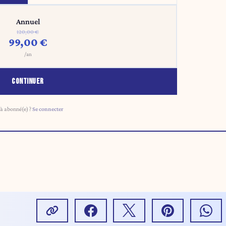
Annuel
120,00 €
99,00 €
/an
CONTINUER
à abonné(e) ?
Se connecter