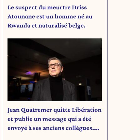
Le suspect du meurtre Driss
Atounane est un homme né au
Rwanda et naturalisé belge.
Jean Quatremer quitte Libération
et publie un message qui a été
envoyé à ses anciens collègues.
Découvrez son message.