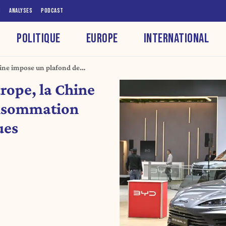
S
ANALYSES
PODCAST
POLITIQUE
EUROPE
INTERNATIONAL
hine impose un plafond de
 électriques
rope, la Chine
onsommation
ues