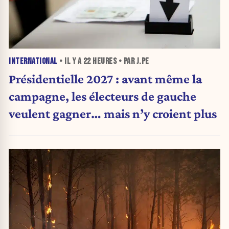
INTERNATIONAL
• IL Y A
22 HEURES
• PAR J.PE
Présidentielle 2027 : avant même la
campagne, les électeurs de gauche
veulent gagner… mais n’y croient plus