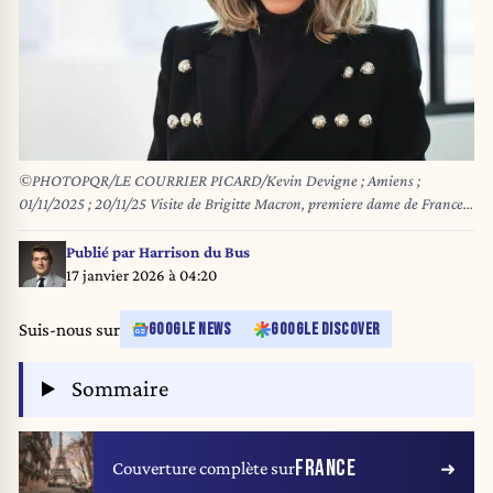
©PHOTOPQR/LE COURRIER PICARD/Kevin Devigne ; Amiens ;
01/11/2025 ; 20/11/25 Visite de Brigitte Macron, premiere dame de France,
salon socio-esthetique porte par Somme emploi services, l'Apremis et
Ozange et finance par L'Oreal Photo Kevin Devigne
Publié par
Harrison du Bus
17 janvier 2026 à 04:20
Suis-nous sur
GOOGLE NEWS
GOOGLE DISCOVER
Sommaire
FRANCE
Couverture complète sur