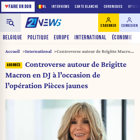
♥
FAIRE UN DON
NL
INTERVIEWS
CARTE BLANCHE
CHRONIQUES
OPINIO
S'ABONNER
CONNEXION
BELGIQUE
POLITIQUE
EUROPE
INTERNATIONAL
ÉCONOMIE
Accueil
International
Controverse autour de Brigitte Macron
en DJ à l’occasion de l’opération Pièces
Controverse autour de Brigitte
jaunes
Macron en DJ à l’occasion de
l’opération Pièces jaunes