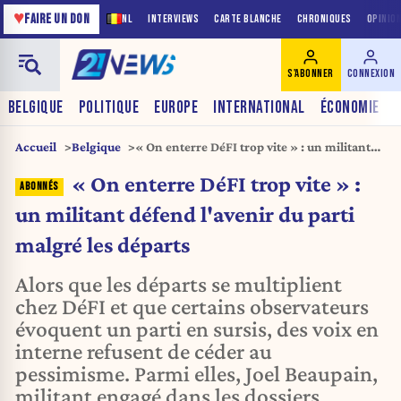
♥
FAIRE UN DON
NL
INTERVIEWS
CARTE BLANCHE
CHRONIQUES
OPINIO
S'ABONNER
CONNEXION
BELGIQUE
POLITIQUE
EUROPE
INTERNATIONAL
ÉCONOMIE
Accueil
Belgique
« On enterre DéFI trop vite » : un militant
défend l'avenir du parti malgré les départs
« On enterre DéFI trop vite » :
un militant défend l'avenir du parti
malgré les départs
Alors que les départs se multiplient
chez DéFI et que certains observateurs
évoquent un parti en sursis, des voix en
interne refusent de céder au
pessimisme. Parmi elles, Joel Beaupain,
militant engagé dans les dossiers