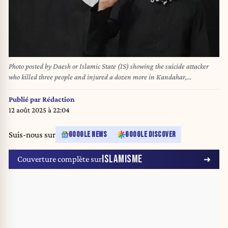
Photo posted by Daesh or Islamic State (IS) showing the suicide attacker
who killed three people and injured a dozen more in Kandahar,
Afghanistan, on March 21, 2024. Photo by Balkis
Press/ABACAPRESS.COM
Publié par
Rédaction
12 août 2025 à 22:04
Suis-nous sur
GOOGLE NEWS
GOOGLE DISCOVER
ISLAMISME
Couverture complète sur