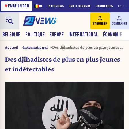
♥
FAIRE UN DON
NL
INTERVIEWS
CARTE BLANCHE
CHRONIQUES
OPINIO
S'ABONNER
CONNEXION
BELGIQUE
POLITIQUE
EUROPE
INTERNATIONAL
ÉCONOMIE
Accueil
International
Des djihadistes de plus en plus jeunes et
indétectables
Des djihadistes de plus en plus jeunes
et indétectables