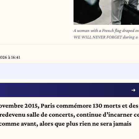
A woman with a French flag draped o
WE WILL NEVER FORGET during a comm
Bataclan terrorist attacks in Lyon i
francais sur le dos tient une pan
d une ceremonie commemorative en hom
2026 à 16:41
Lyon en France le 13 novembre 2025.
 novembre 2015, Paris commémore 130 morts et des
, redevenu salle de concerts, continue d’incarner c
r comme avant, alors que plus rien ne sera jamais