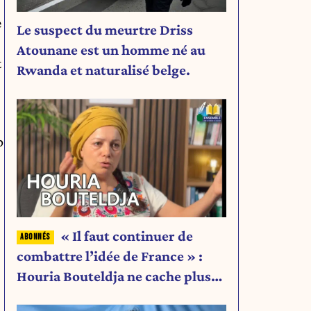
e
Le suspect du meurtre Driss
Atounane est un homme né au
t
Rwanda et naturalisé belge.
p
« Il faut continuer de
combattre l’idée de France » :
Houria Bouteldja ne cache plus
rien de son projet