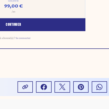
120,00 €
99,00 €
/an
CONTINUER
à abonné(e) ?
Se connecter