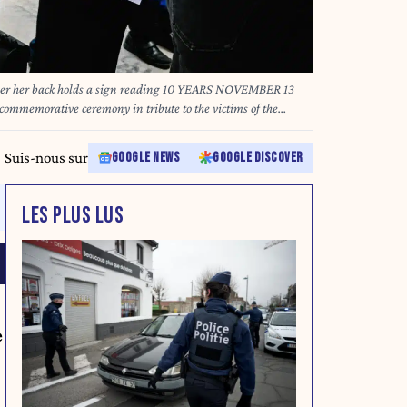
ver her back holds a sign reading 10 YEARS NOVEMBER 13
emorative ceremony in tribute to the victims of the
n France on November 13 2025. Une femme avec un drapeau
carte 10 ANS,13 NOVEMBRE NOUS N OUBLIERONS JAMAIS lors
Suis-nous sur
GOOGLE NEWS
GOOGLE DISCOVER
mage aux victimes des attentats terroristes du Bataclan a
LES PLUS LUS
e