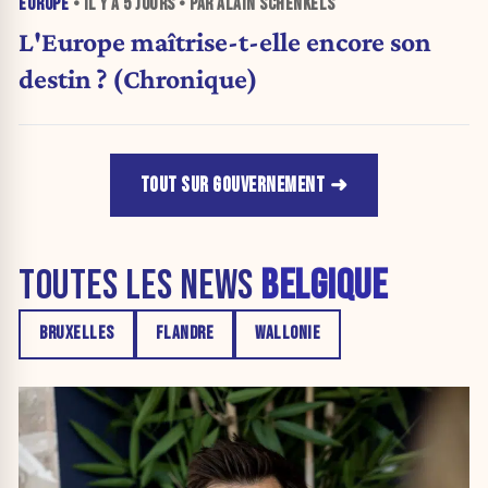
EUROPE
• IL Y A
5 JOURS
• PAR ALAIN SCHENKELS
L'Europe maîtrise-t-elle encore son
destin ? (Chronique)
TOUT SUR GOUVERNEMENT
TOUTES LES NEWS
BELGIQUE
BRUXELLES
FLANDRE
WALLONIE