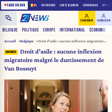
♥
FAIRE UN DON
NL
INTERVIEWS
CARTE BLANCHE
CHRONIQUES
OPINIO
S'ABONNER
CONNEXION
BELGIQUE
POLITIQUE
EUROPE
INTERNATIONAL
ÉCONOMIE
Accueil
Belgique
Droit d’asile : aucune inflexion migratoire
malgré le durcissement de Van Bossuyt
Droit d’asile : aucune inflexion
migratoire malgré le durcissement de
Van Bossuyt