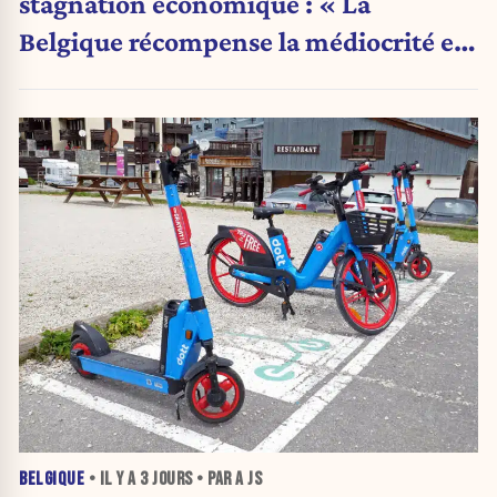
stagnation économique : « La
Belgique récompense la médiocrité et
pénalise l'ambition »
BELGIQUE
• IL Y A
3 JOURS
• PAR A JS