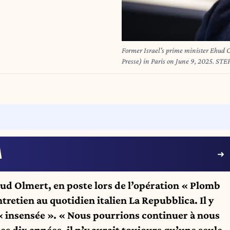
Former Israel's prime minister Ehud 
Presse) i
A
hud Olmert, en poste lors de l’opération « Plomb
tretien au quotidien italien La Repubblica. Il y
 « insensée ». « Nous pourrions continuer à nous
es dix années, il n’y aurait toujours qu’une seule