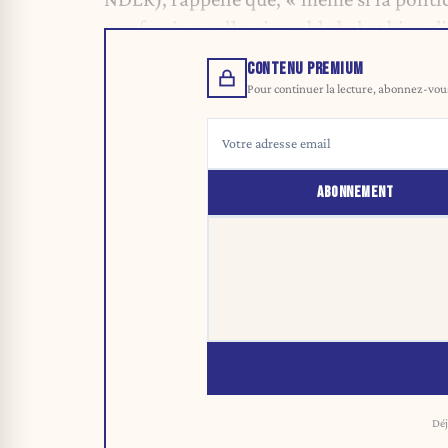
une famine, celle-ci semble bel et bien s’i
CONTENU PREMIUM
Pour continuer la lecture, abonnez-vous 
ABONNEMENT
Déj