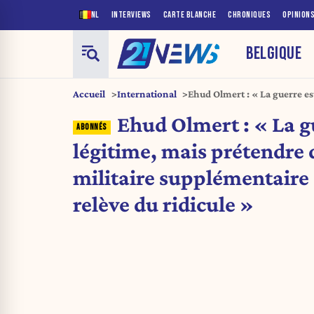
NL
INTERVIEWS
CARTE BLANCHE
CHRONIQUES
OPINION
BELGIQUE
Accueil
International
Ehud Olmert : « La guerre es
pression militaire supplément
Ehud Olmert : « La g
ridicule »
légitime, mais prétendre
militaire supplémentaire 
relève du ridicule »