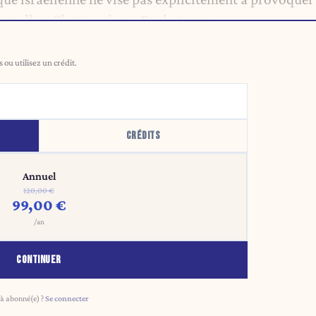
nstaller. C’est tragique. Et c’est grave ».
ou utilisez un crédit.
CRÉDITS
Annuel
120,00 €
99,00 €
/an
CONTINUER
à abonné(e) ?
Se connecter