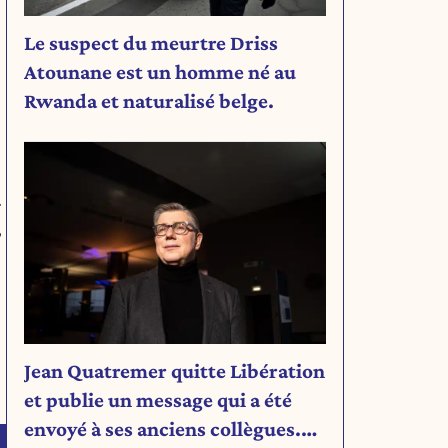
Le suspect du meurtre Driss
Atounane est un homme né au
Rwanda et naturalisé belge.
.
,
Jean Quatremer quitte Libération
et publie un message qui a été
envoyé à ses anciens collègues.