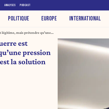
S
ANALYSES
PODCAST
POLITIQUE
EUROPE
INTERNATIONAL
t légitime, mais prétendre qu’une
aire est la solution relève du
uerre est
 qu’une pression
est la solution