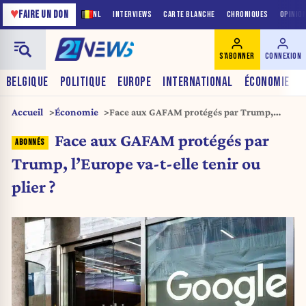
♥
FAIRE UN DON
NL
INTERVIEWS
CARTE BLANCHE
CHRONIQUES
OPINIO
S'ABONNER
CONNEXION
BELGIQUE
POLITIQUE
EUROPE
INTERNATIONAL
ÉCONOMIE
Accueil
Économie
Face aux GAFAM protégés par Trump,
l’Europe va-t-elle tenir ou plier ?
Face aux GAFAM protégés par
Trump, l’Europe va-t-elle tenir ou
plier ?