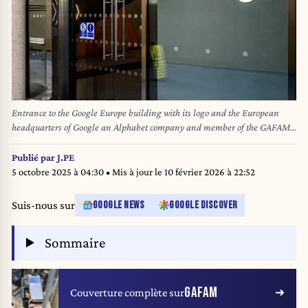
Entrance to the Google Europe building with its logo and the European
headquarters of Google an Alphabet company and member of the GAFAM
group in Dublin in Ireland on May 26, 2022. Jc Milhet / Hans Lucas /
Hans Lucas via AFP
Publié par
J.PE
5 octobre 2025 à 04:30
• Mis à jour le
10 février 2026 à 22:52
Suis-nous sur
GOOGLE NEWS
GOOGLE DISCOVER
Sommaire
GAFAM
Couverture complète sur