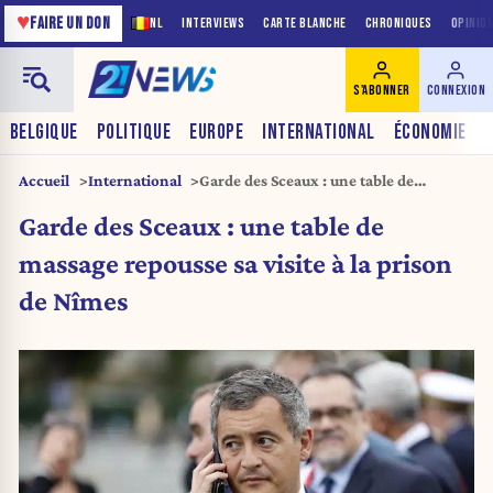
♥
FAIRE UN DON
NL
INTERVIEWS
CARTE BLANCHE
CHRONIQUES
OPINIO
S'ABONNER
CONNEXION
BELGIQUE
POLITIQUE
EUROPE
INTERNATIONAL
ÉCONOMIE
Accueil
International
Garde des Sceaux : une table de
massage repousse sa visite à la prison
Garde des Sceaux : une table de
de Nîmes
massage repousse sa visite à la prison
de Nîmes