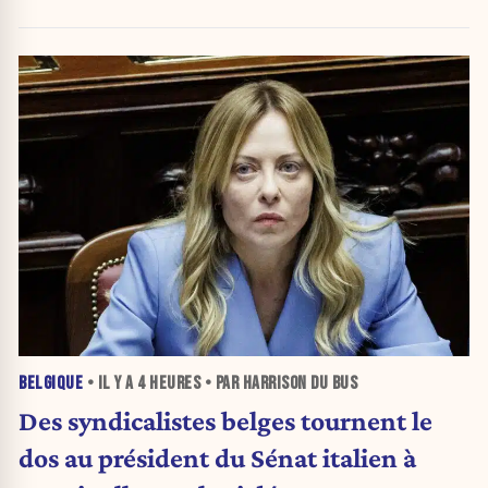
BELGIQUE
• IL Y A
4 HEURES
• PAR HARRISON DU BUS
Des syndicalistes belges tournent le
dos au président du Sénat italien à