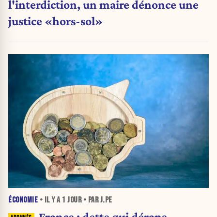
l'interdiction, un maire dénonce une
justice «hors-sol»
ÉCONOMIE
• IL Y A
1 JOUR
• PAR J.PE
France : dette qui dérape,