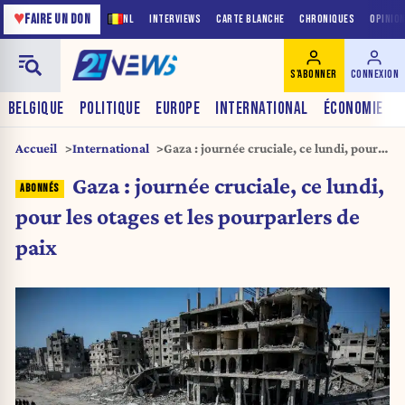
♥
FAIRE UN DON
NL
INTERVIEWS
CARTE BLANCHE
CHRONIQUES
OPINIO
S'ABONNER
CONNEXION
BELGIQUE
POLITIQUE
EUROPE
INTERNATIONAL
ÉCONOMIE
Accueil
International
Gaza : journée cruciale, ce lundi, pour
les otages et les pourparlers de paix
Gaza : journée cruciale, ce lundi,
pour les otages et les pourparlers de
paix