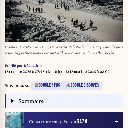
October 11, 2025, Gaza City, Gaza Strip, Palestinian Territory: Palestinians
returning to their homes are met with severe destruction as they begin
returning to their homes in the Nafaq area, Gaza, with the ceasefire coming
into effect in the Gaza Strip. (Credit Image: © Omar Ashtawy/APA Images
Publié par
Rédaction
via ZUMA Press Wire)
12 octobre 2025 à 07:46
• Mis à jour le
12 octobre 2025 à 08:02
Suis-nous sur
GOOGLE NEWS
GOOGLE DISCOVER
Sommaire
GAZA
Couverture complète sur