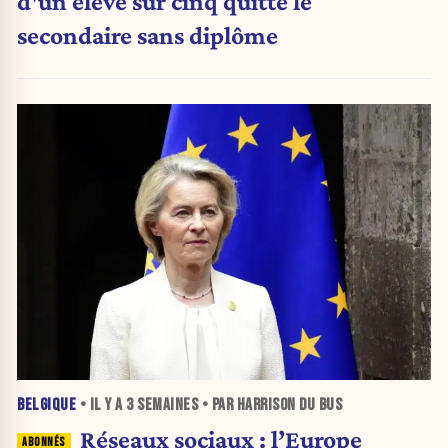
d'un élève sur cinq quitte le
secondaire sans diplôme
BELGIQUE
• IL Y A
3 SEMAINES
• PAR HARRISON DU BUS
Réseaux sociaux : l’Europe