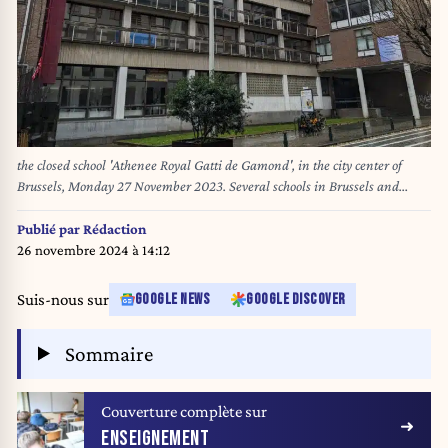
the closed school 'Athenee Royal Gatti de Gamond', in the city center of
Brussels, Monday 27 November 2023. Several schools in Brussels and
Walloon Brabant in the Wallonia-Brussels Education network will remain
closed Monday morning following a bomb threat on Sunday evening. In
Publié par
Rédaction
total, some 10,000 students are affected by these closures, according to a
26 novembre 2024 à 14:12
WBE estimate. BELGA PHOTO MARION BORDIER
Suis-nous sur
GOOGLE NEWS
GOOGLE DISCOVER
Sommaire
Couverture complète sur
ENSEIGNEMENT