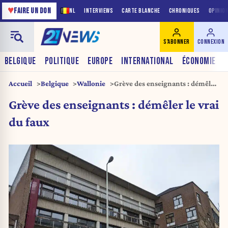
♥
FAIRE UN DON
NL
INTERVIEWS
CARTE BLANCHE
CHRONIQUES
OPINIO
S'ABONNER
CONNEXION
BELGIQUE
POLITIQUE
EUROPE
INTERNATIONAL
ÉCONOMIE
Accueil
Belgique
Wallonie
Grève des enseignants : démêler
le vrai du faux
Grève des enseignants : démêler le vrai
du faux