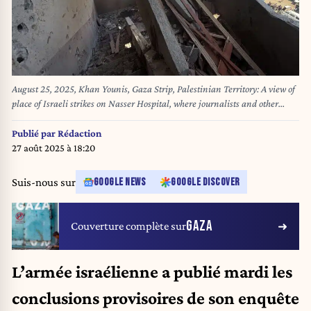
August 25, 2025, Khan Younis, Gaza Strip, Palestinian Territory: A view of
place of Israeli strikes on Nasser Hospital, where journalists and other
people were killed, in Khan Younis in the southern Gaza Strip, on August
25, 2025 (Credit Image: © Alaa Abo Mohsen/APA Images via ZUMA Press
Publié par
Rédaction
Wire)
27 août 2025 à 18:20
Suis-nous sur
GOOGLE NEWS
GOOGLE DISCOVER
GAZA
Couverture complète sur
L’armée israélienne a publié mardi les
conclusions provisoires de son enquête