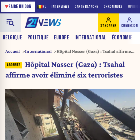
♥
FAIRE UN DON
NL
INTERVIEWS
CARTE BLANCHE
CHRONIQUES
OPINIO
S'ABONNER
CONNEXION
BELGIQUE
POLITIQUE
EUROPE
INTERNATIONAL
ÉCONOMIE
Accueil
International
Hôpital Nasser (Gaza) : Tsahal affirme
avoir éliminé six terroristes
Hôpital Nasser (Gaza) : Tsahal
affirme avoir éliminé six terroristes