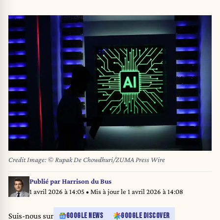
Credit Image: © Rupak De Chowdhuri/ZUMA Press Wire
Publié par
Harrison du Bus
1 avril 2026 à 14:05
• Mis à jour le
1 avril 2026 à 14:08
Suis-nous sur
GOOGLE NEWS
GOOGLE DISCOVER