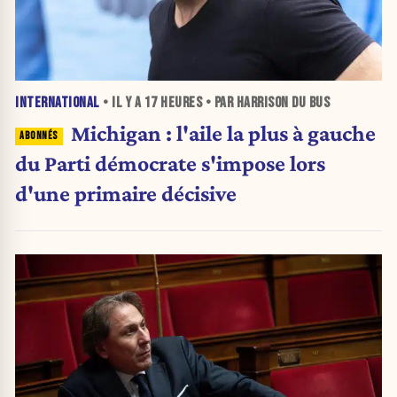
INTERNATIONAL
• IL Y A
17 HEURES
• PAR HARRISON DU BUS
Michigan : l'aile la plus à gauche
du Parti démocrate s'impose lors
d'une primaire décisive