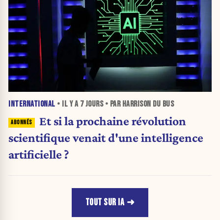
INTERNATIONAL
• IL Y A
7 JOURS
• PAR HARRISON DU BUS
Et si la prochaine révolution
scientifique venait d'une intelligence
artificielle ?
TOUT SUR IA