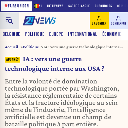
♥
FAIRE UN DON
NL
INTERVIEWS
CARTE BLANCHE
CHRONIQUES
OPINIO
S'ABONNER
CONNEXION
BELGIQUE
POLITIQUE
EUROPE
INTERNATIONAL
ÉCONOMIE
Accueil
Politique
IA : vers une guerre technologique interne
aux USA ?
IA : vers une guerre
technologique interne aux USA ?
Entre la volonté de domination
technologique portée par Washington,
la résistance réglementaire de certains
États et la fracture idéologique au sein
même de l’industrie, l’intelligence
artificielle est devenue un champ de
bataille politique à part entière.