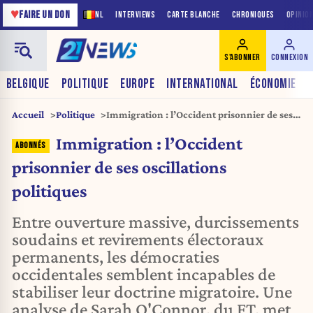
♥
FAIRE UN DON
NL
INTERVIEWS
CARTE BLANCHE
CHRONIQUES
OPINIO
S'ABONNER
CONNEXION
BELGIQUE
POLITIQUE
EUROPE
INTERNATIONAL
ÉCONOMIE
Accueil
Politique
Immigration : l’Occident prisonnier de ses
oscillations politiques
Immigration : l’Occident
prisonnier de ses oscillations
politiques
Entre ouverture massive, durcissements
soudains et revirements électoraux
permanents, les démocraties
occidentales semblent incapables de
stabiliser leur doctrine migratoire. Une
analyse de Sarah O'Connor, du FT, met