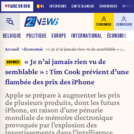
♥
FAIRE UN DON
NL
INTERVIEWS
CARTE BLANCHE
CHRONIQUES
OPINIO
S'ABONNER
CONNEXION
BELGIQUE
POLITIQUE
EUROPE
INTERNATIONAL
ÉCONOMIE
Accueil
Économie
« Je n’ai jamais rien vu de semblable » :
Tim Cook prévient d’une flambée des prix
« Je n’ai jamais rien vu de
des iPhone
semblable » : Tim Cook prévient d’une
flambée des prix des iPhone
Apple se prépare à augmenter les prix
de plusieurs produits, dont les futurs
iPhone, en raison d’une pénurie
mondiale de mémoire électronique
provoquée par l’explosion des
investissements dans l’intelligence