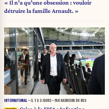
« Il n’a qu’une obsession : vouloir
détruire la famille Arnault. »
INTERNATIONAL
• IL Y A
3 JOURS
• PAR HARRISON DU BUS