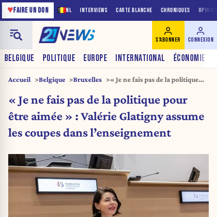
♥
FAIRE UN DON
NL
INTERVIEWS
CARTE BLANCHE
CHRONIQUES
OPINIO
S'ABONNER
CONNEXION
BELGIQUE
POLITIQUE
EUROPE
INTERNATIONAL
ÉCONOMIE
Accueil
Belgique
Bruxelles
« Je ne fais pas de la politique
pour être aimée » : Valérie
« Je ne fais pas de la politique pour
Glatigny assume les coupes dans
l’enseignement
être aimée » : Valérie Glatigny assume
les coupes dans l’enseignement