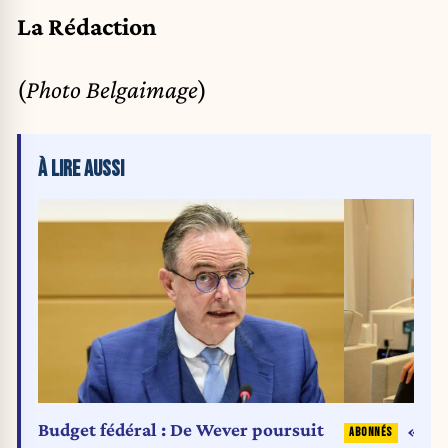
La Rédaction
(
Photo Belgaimage
)
À LIRE AUSSI
Budget fédéral : De Wever poursuit
« C’e