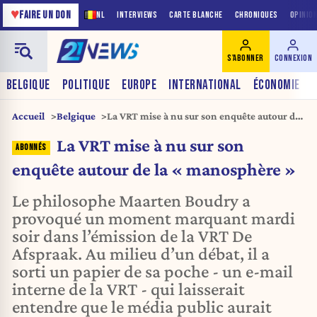
♥
FAIRE UN DON
NL
INTERVIEWS
CARTE BLANCHE
CHRONIQUES
OPINIO
S'ABONNER
CONNEXION
BELGIQUE
POLITIQUE
EUROPE
INTERNATIONAL
ÉCONOMIE
Accueil
Belgique
La VRT mise à nu sur son enquête autour de
la « manosphère »
La VRT mise à nu sur son
enquête autour de la « manosphère »
Le philosophe Maarten Boudry a
provoqué un moment marquant mardi
soir dans l’émission de la VRT De
Afspraak. Au milieu d’un débat, il a
sorti un papier de sa poche - un e-mail
interne de la VRT - qui laisserait
entendre que le média public aurait