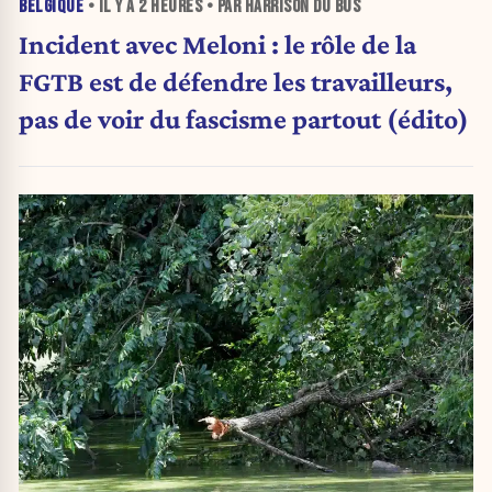
BELGIQUE
• IL Y A
2 HEURES
• PAR HARRISON DU BUS
Incident avec Meloni : le rôle de la
FGTB est de défendre les travailleurs,
pas de voir du fascisme partout (édito)