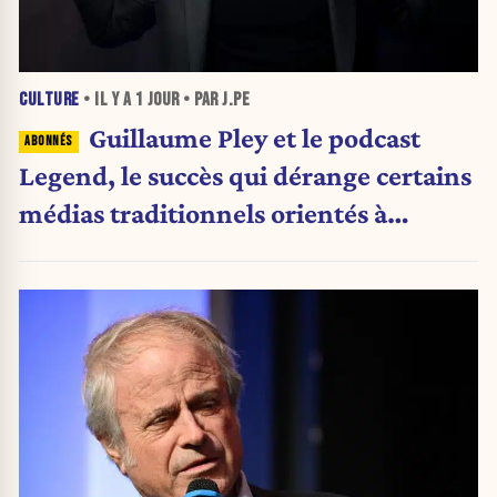
CULTURE
• IL Y A
1 JOUR
• PAR J.PE
Guillaume Pley et le podcast
Legend, le succès qui dérange certains
médias traditionnels orientés à
gauche.