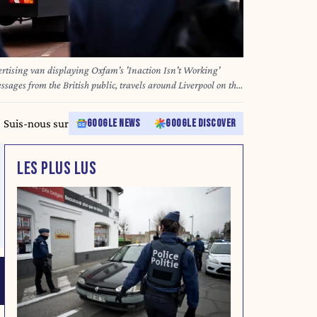
ising van displaying Oxfam's 'Inaction Isn't Working'
ages from the British public, travels around Liverpool on the
, as the charity calls for action to be taken to stop the war in
 28, 2025.
Suis-nous sur
GOOGLE NEWS
GOOGLE DISCOVER
LES PLUS LUS