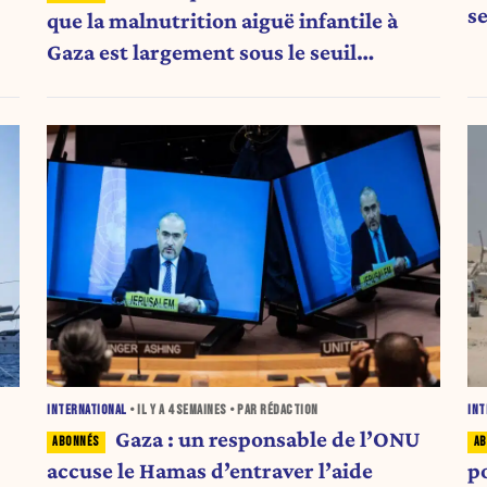
s
que la malnutrition aiguë infantile à
Gaza est largement sous le seuil
d'urgence de l'OMS
INTERNATIONAL
• IL Y A
4 SEMAINES
• PAR RÉDACTION
INT
Gaza : un responsable de l’ONU
accuse le Hamas d’entraver l’aide
p