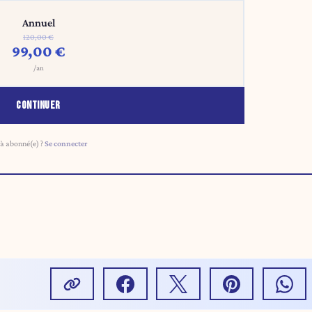
Annuel
120,00 €
99,00 €
/an
CONTINUER
à abonné(e) ?
Se connecter