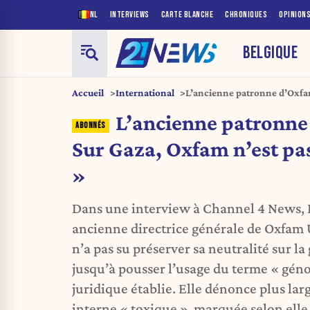
NL
INTERVIEWS
CARTE BLANCHE
CHRONIQUES
OPINION
BELGIQUE
Accueil
International
L’ancienne patronne d’Oxfam
restée neutre »
L’ancienne patronne
Sur Gaza, Oxfam n’est pas
»
Dans une interview à Channel 4 News,
ancienne directrice générale de Oxfam 
n’a pas su préserver sa neutralité sur la
jusqu’à pousser l’usage du terme « géno
juridique établie. Elle dénonce plus la
interne « toxique », marquée selon elle 