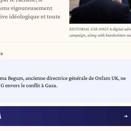
tions vigoureusement
rive idéologique et toute
EDITORIAL USE ONLY A digital advert
campaign, along with handwritten mess
first day of the Labour Party Conference
Gaza. Picture date: Sunday September
59
ima Begum, ancienne directrice générale de Oxfam UK, ne
G envers le conflit à Gaza.
A