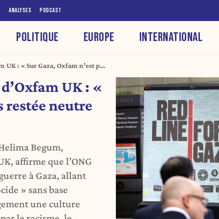
S
ANALYSES
PODCAST
POLITIQUE
EUROPE
INTERNATIONAL
 UK : « Sur Gaza, Oxfam n’est pas
 d’Oxfam UK : «
 restée neutre
 Helima Begum,
UK, affirme que l’ONG
 guerre à Gaza, allant
cide » sans base
rgement une culture
par le racisme, le