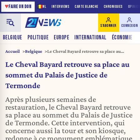
♥
FAIRE UN DON
NL
INTERVIEWS
CARTE BLANCHE
CHRONIQUES
OPINIO
S'ABONNER
CONNEXION
BELGIQUE
POLITIQUE
EUROPE
INTERNATIONAL
ÉCONOMIE
Accueil
Belgique
Le Cheval Bayard retrouve sa place au
sommet du Palais de Justice de Termonde
Le Cheval Bayard retrouve sa place au
sommet du Palais de Justice de
Termonde
Après plusieurs semaines de
restauration, le Cheval Bayard retrouve
sa place au sommet du Palais de Justice
de Termonde. Cette intervention, qui
concerne aussi la tour et son kiosque,
redonne à ce monument emblématique