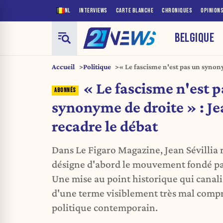
NL
INTERVIEWS
CARTE BLANCHE
CHRONIQUES
OPINION
BELGIQUE
Accueil
Politique
« Le fascisme n'est pas un synony
recadre le débat
« Le fascisme n'est p
synonyme de droite » : Je
recadre le débat
Dans Le Figaro Magazine, Jean Sévillia 
désigne d'abord le mouvement fondé par
Une mise au point historique qui canalis
d'une terme visiblement très mal compr
politique contemporain.