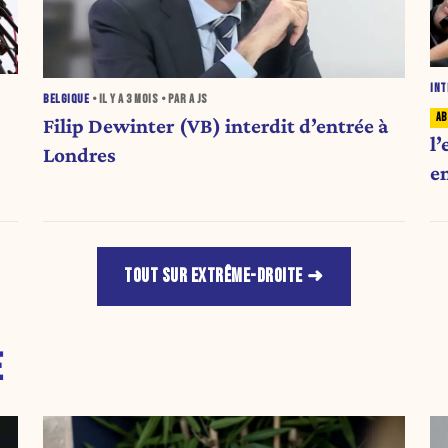
INT
BELGIQUE
• IL Y A
3 MOIS
• PAR A JS
Filip Dewinter (VB) interdit d’entrée à
l
Londres
e
TOUT SUR EXTRÊME-DROITE
E