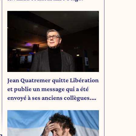
Jean Quatremer quitte Libération
et publie un message qui a été
envoyé à ses anciens collègues.
Découvrez son message.
.