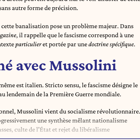
 sans autre forme de précision.
ia, cette banalisation pose un problème majeur. Dans
gazine
, il rappelle que le fascisme correspond à une
ntexte
particulier
et portée par une
doctrine spécifique
.
 né avec Mussolini
ême est italien. Stricto sensu, le fascisme désigne le
u lendemain de la Première Guerre mondiale.
ionnel, Mussolini vient du socialisme révolutionnaire
progressivement une synthèse mêlant nationalisme
es, culte de l'État et rejet du libéralisme