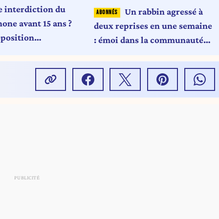
e interdiction du
Un rabbin agressé à
one avant 15 ans ?
deux reprises en une semaine
position
: émoi dans la communauté
rtisane en
juive de France
tion