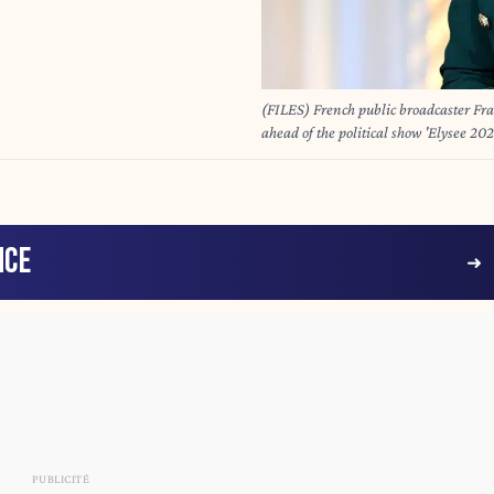
(FILES) French public broadcaster Fran
ahead of the political show 'Elysee 2
2021. Expected to succeed Anne-Sophi
June 19, 2025 her departure from the 
the management of France's most listen
Christophe ARCHAMBAULT / AFP)
NCE