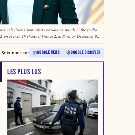
ce Televisions' journalist Lea Salame stands in the studio
022' on French TV channel France 2, in Paris on December 9,
e Lapix at France 2's 8 PM news, Lea Salame announced on
morning show on France Inter, which she co-hosted since 2017,
Suis-nous sur
GOOGLE NEWS
GOOGLE DISCOVER
ed-to radio station stated in a press release. (Photo by
LES PLUS LUS