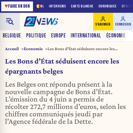
♥
FAIRE UN DON
NL
INTERVIEWS
CARTE BLANCHE
CHRONIQUES
OPINIO
S'ABONNER
CONNEXION
BELGIQUE
POLITIQUE
EUROPE
INTERNATIONAL
ÉCONOMIE
Accueil
Économie
Les Bons d’État séduisent encore les
épargnants belges
Les Bons d’État séduisent encore les
épargnants belges
Les Belges ont répondu présent à la
nouvelle campagne de Bons d’État.
L’émission du 4 juin a permis de
récolter 272,7 millions d’euros, selon les
chiffres communiqués jeudi par
l’Agence fédérale de la Dette.