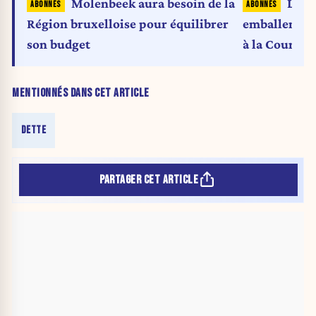
Molenbeek aura besoin de la
La B
Région bruxelloise pour équilibrer
emballement 
son budget
à la Cour de
MENTIONNÉS DANS CET ARTICLE
DETTE
PARTAGER CET ARTICLE