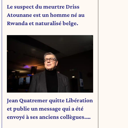
Le suspect du meurtre Driss
Atounane est un homme né au
Rwanda et naturalisé belge.
Jean Quatremer quitte Libération
et publie un message qui a été
envoyé à ses anciens collègues.
Découvrez son message.