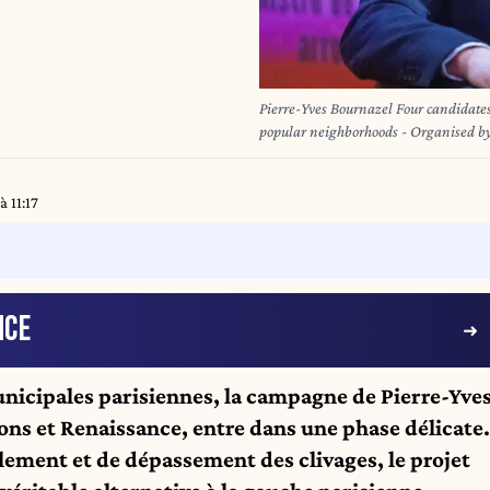
Pierre-Yves Bournazel Four candidates for the election for the mayor of Paris face to face with the
popular neighborhoods - Organised by S
arrondissement -With Pierre-Yves Bo
Chikirou//DUGADFREDERIC_DEROUD
à 11:17
NCE
unicipales parisiennes, la campagne de Pierre-Yve
ns et Renaissance, entre dans une phase délicate.
ement et de dépassement des clivages, le projet