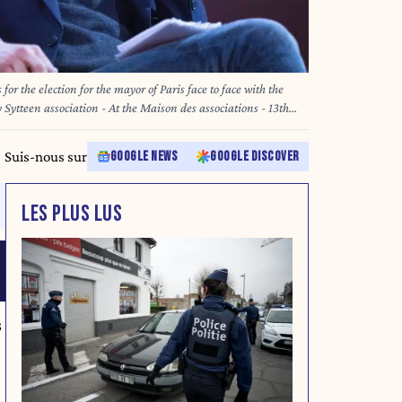
ytteen association - At the Maison des associations - 13th
urnazel, Emmanuel Gregoire, Maud Gatel, Sophia
A09258/Credit:Franck Derouda/SIPA/2602012004
Suis-nous sur
GOOGLE NEWS
GOOGLE DISCOVER
LES PLUS LUS
s