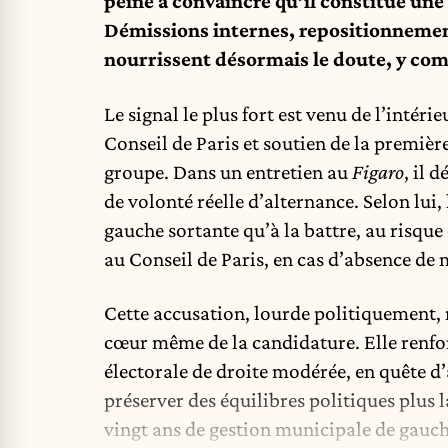
peine à convaincre qu’il constitue une 
Démissions internes, repositionnement
nourrissent désormais le doute, y com
Le signal le plus fort est venu de l’intér
Conseil de Paris et soutien de la premièr
groupe. Dans un entretien au
Figaro
, il 
de volonté réelle d’alternance. Selon lui
gauche sortante qu’à la battre, au risqu
au Conseil de Paris, en cas d’absence de m
Cette accusation, lourde politiquement, 
cœur même de la candidature. Elle renfor
électorale de droite modérée, en quête d
préserver des équilibres politiques plus
vingt ans de gestion municipale de gauch