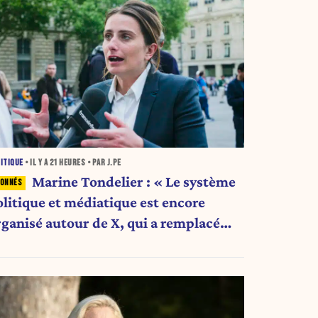
ITIQUE
• IL Y A
21 HEURES
• PAR J.PE
Marine Tondelier : « Le système
olitique et médiatique est encore
rganisé autour de X, qui a remplacé
’envoi des communiqués de presse ».