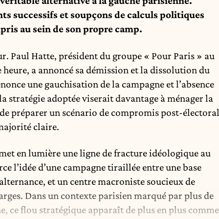
véritable alternative à la gauche parisienne.
s successifs et soupçons de calculs politiques
pris au sein de son propre camp.
ieur. Paul Hatte, président du groupe « Pour Paris » au
e heure, a annoncé sa démission et la dissolution du
dénonce une gauchisation de la campagne et l’absence
, la stratégie adoptée viserait davantage à ménager la
e de préparer un scénario de compromis post-électora
ajorité claire.
met en lumière une ligne de fracture idéologique au
ce l’idée d’une campagne tiraillée entre une base
’alternance, et un centre macroniste soucieux de
 larges. Dans un contexte parisien marqué par plus de
e, ce flou stratégique apparaît de plus en plus comme