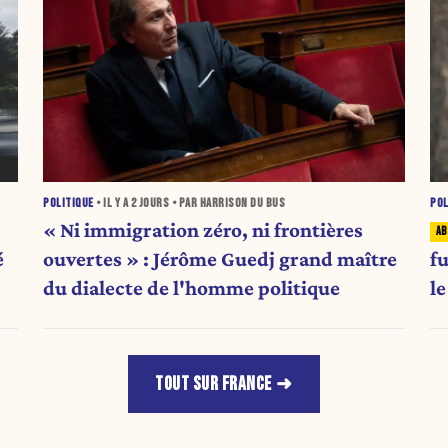
POLITIQUE
• IL Y A
2 JOURS
• PAR HARRISON DU BUS
POL
« Ni immigration zéro, ni frontières
é
ouvertes » : Jérôme Guedj grand maître
fu
du dialecte de l'homme politique
l
b
TOUT SUR FRANCE