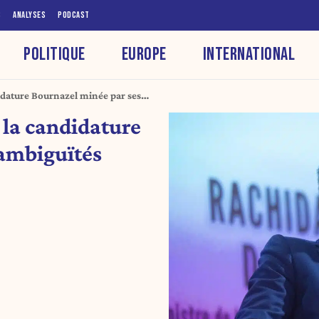
S
ANALYSES
PODCAST
POLITIQUE
EUROPE
INTERNATIONAL
didature Bournazel minée par ses
 la candidature
ambiguïtés