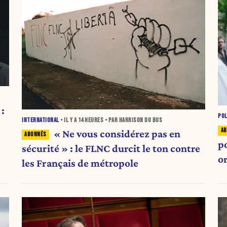
:
POL
INTERNATIONAL
• IL Y A
14 HEURES
• PAR HARRISON DU BUS
« Ne vous considérez pas en
p
sécurité » : le FLNC durcit le ton contre
o
les Français de métropole
l