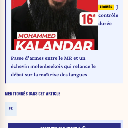
Jacqu
contrôler le
durée
Passe d’armes entre le MR et un
échevin molenbeekois qui relance le
débat sur la maîtrise des langues
MENTIONNÉS DANS CET ARTICLE
PS