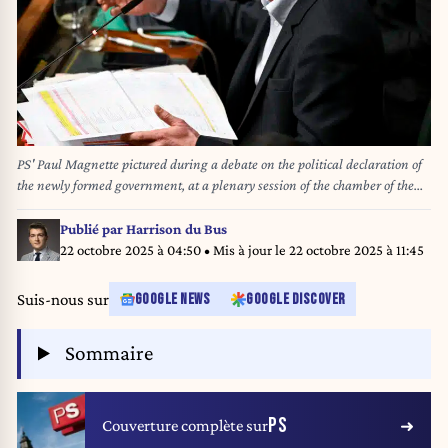
PS' Paul Magnette pictured during a debate on the political declaration of
the newly formed government, at a plenary session of the chamber of the
federal parliament in Brussels, Wednesday 05 February 2025. Negotiators
from the five parties that make up the Arizona coalition - the N-VA, MR,
Publié par
Harrison du Bus
Engages, Vooruit and CD&V - reached a government agreement last
22 octobre 2025 à 04:50
• Mis à jour le
22 octobre 2025 à 11:45
Friday evening. BELGA PHOTO DIRK WAEM
Suis-nous sur
GOOGLE NEWS
GOOGLE DISCOVER
Sommaire
PS
Couverture complète sur