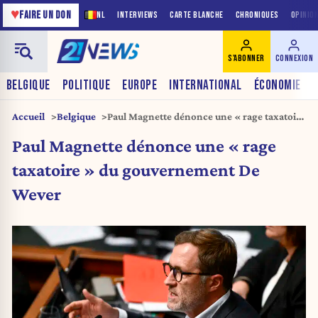
♥
FAIRE UN DON
NL
INTERVIEWS
CARTE BLANCHE
CHRONIQUES
OPINIO
S'ABONNER
CONNEXION
BELGIQUE
POLITIQUE
EUROPE
INTERNATIONAL
ÉCONOMIE
Accueil
Belgique
Paul Magnette dénonce une « rage taxatoire
» du gouvernement De Wever
Paul Magnette dénonce une « rage
taxatoire » du gouvernement De
Wever