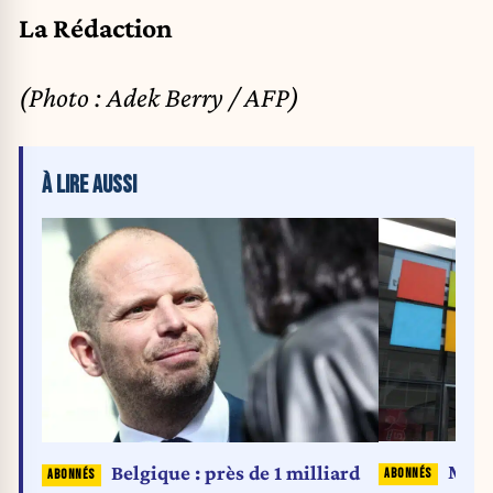
La Rédaction
(Photo : Adek Berry / AFP)
À LIRE AUSSI
Micro
Belgique : près de 1 milliard