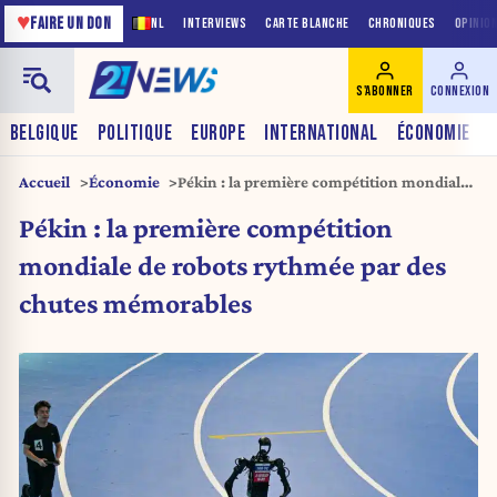
♥
FAIRE UN DON
NL
INTERVIEWS
CARTE BLANCHE
CHRONIQUES
OPINIO
S'ABONNER
CONNEXION
BELGIQUE
POLITIQUE
EUROPE
INTERNATIONAL
ÉCONOMIE
Accueil
Économie
Pékin : la première compétition mondiale
de robots rythmée par des chutes
Pékin : la première compétition
mémorables
mondiale de robots rythmée par des
chutes mémorables