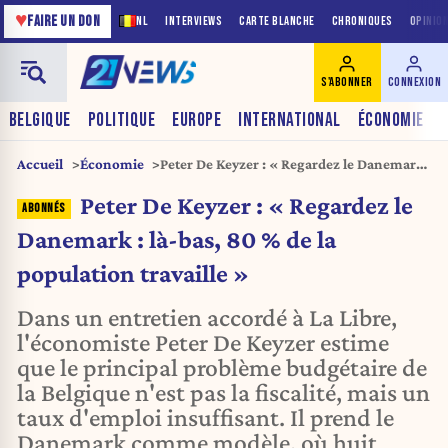
♥
FAIRE UN DON
NL
INTERVIEWS
CARTE BLANCHE
CHRONIQUES
OPINIO
S'ABONNER
CONNEXION
BELGIQUE
POLITIQUE
EUROPE
INTERNATIONAL
ÉCONOMIE
Accueil
Économie
Peter De Keyzer : « Regardez le Danemark :
là-bas, 80 % de la population travaille »
Peter De Keyzer : « Regardez le
Danemark : là-bas, 80 % de la
population travaille »
Dans un entretien accordé à La Libre,
l'économiste Peter De Keyzer estime
que le principal problème budgétaire de
la Belgique n'est pas la fiscalité, mais un
taux d'emploi insuffisant. Il prend le
Danemark comme modèle, où huit