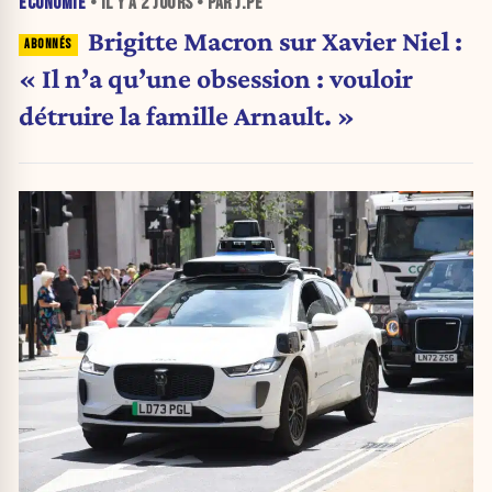
ÉCONOMIE
• IL Y A
2 JOURS
• PAR J.PE
Brigitte Macron sur Xavier Niel :
« Il n’a qu’une obsession : vouloir
détruire la famille Arnault. »